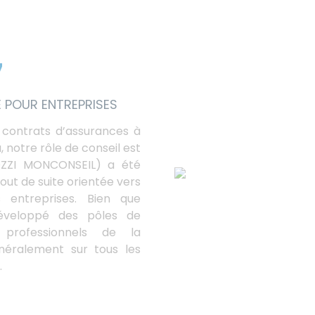
7
 POUR ENTREPRISES
 contrats d’assurances à
a, notre rôle de conseil est
OZZI MONCONSEIL) a été
out de suite orientée vers
s entreprises. Bien que
 développé des pôles de
professionnels de la
énéralement sur tous les
.