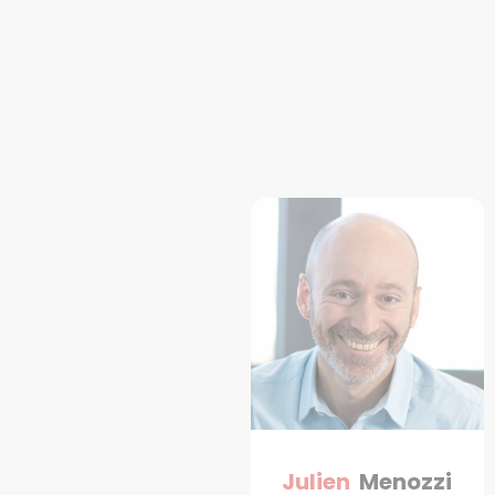
Julien
Menozzi