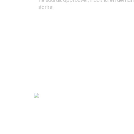
ne saurait approuver, il doit lui en dem
écrite.