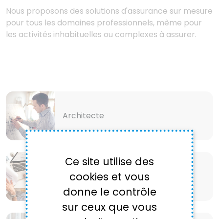
Nous proposons des solutions d'assurance sur mesure
pour tous les domaines professionnels, même pour
les activités inhabituelles ou complexes à assurer.
Architecte
Ce site utilise des
cookies et vous
Bureau d’études
donne le contrôle
sur ceux que vous