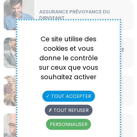
ASSURANCE PRÉVOYANCE DU
DIRIGEANT
Ce site utilise des
cookies et vous
ASSURANCE RESPONSABILITÉ CIVILE
PROFESSIONNELLE
donne le contrôle
sur ceux que vous
souhaitez activer
ASSURANCE SANTÉ COLLECTIVE
TOUT ACCEPTER
TOUT REFUSER
PERSONNALISER
ASSURANCE SANTÉ DU DIRIGEANT