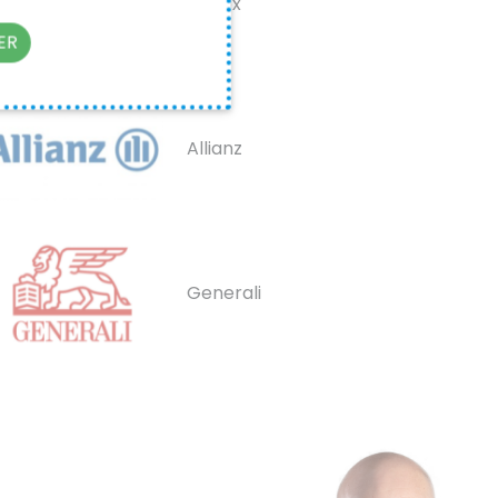
hiscox
ER
Allianz
Generali